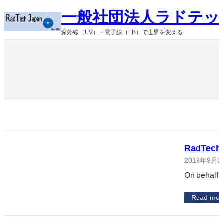
内
一般社団法人ラドテ
容
を
紫外線（UV）・電子線（EB）で世界を変える
ス
キ
ッ
プ
RadTech
2019年9月
On behalf
Read mo