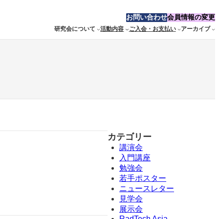
お問い合わせ
会員情報の変更
研究会について
活動内容
ご入会・お支払い
アーカイブ
カテゴリー
講演会
入門講座
勉強会
若手ポスター
ニュースレター
見学会
展示会
RadTech Asia