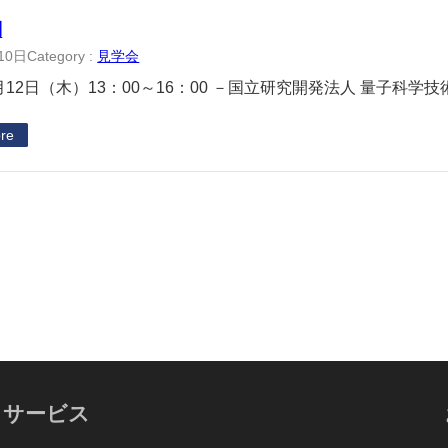
問
10日
Category :
見学会
9月12日（木）13：00～16：00 －国立研究開発法人 量子科学
re
サービス