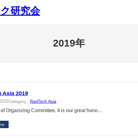
ック研究会
2019年
 Asia 2019
22日
Category :
RadTech Asia
 of Organizing Committee, It is our great hono…
re