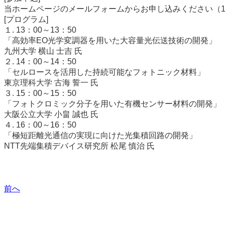
当ホームページのメールフォームからお申し込みください（1
[プログラム]
１. 13：00～13：50
「高効率EO光学変調器を用いた大容量光伝送技術の開発」
九州大学 横山 士吉 氏
２. 14：00～14：50
「セルロースを活用した持続可能なフォトニック材料」
東京理科大学 古海 誓一 氏
３. 15：00～15：50
「フォトクロミック分子を用いた有機センサー材料の開発」
大阪公立大学 小畠 誠也 氏
４. 16：00～16：50
「極短距離光通信の実現に向けた光集積回路の開発」
NTT先端集積デバイス研究所 松尾 慎治 氏
前へ