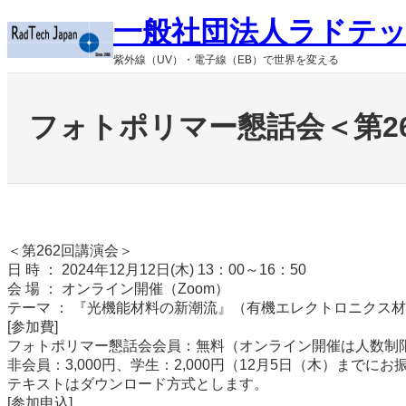
内
一般社団法人ラドテ
容
を
紫外線（UV）・電子線（EB）で世界を変える
ス
キ
ッ
フォトポリマー懇話会＜第262回
プ
＜第262回講演会＞
日 時 ： 2024年12月12日(木) 13：00～16：50
会 場 ： オンライン開催（Zoom）
テーマ ： 『光機能材料の新潮流』（有機エレクトロニクス
[参加費]
フォトポリマー懇話会会員：無料（オンライン開催は人数制
非会員：3,000円、学生：2,000円（12月5日（木）までに
テキストはダウンロード方式とします。
[参加申込]