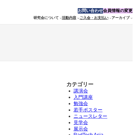
お問い合わせ
会員情報の変更
研究会について
活動内容
ご入会・お支払い
アーカイブ
カテゴリー
講演会
入門講座
勉強会
若手ポスター
ニュースレター
見学会
展示会
RadTech Asia