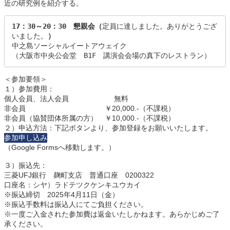
近の研究例を紹介する。
17：30～20：30　懇親会（
定員に達しました。ありがとうござ
いました。
）
中之島ソーシャルイートアウェイク

（大阪市中央公会堂　B1F　講演会会場の真下のレストラン）
＜参加要領＞
１）参加費用：
個人会員、法人会員 無料
非会員 ￥20,000.-（不課税）
非会員（協賛団体所属の方） ￥10,000.-（不課税）
２）申込方法：下記ボタンより、参加登録をお願いいたします。
参加申し込み
（Google Formsへ移動します。）
３）振込先：
三菱UFJ銀行 麹町支店 普通口座 0200322
口座名：シヤ）ラドテツクケンキユウカイ
※振込締切 2025年4月11日（金）
※振込手数料は振込人にてご負担ください。
※一度ご入金された参加費は返金いたしかねます。あらかじめご了
承ください。