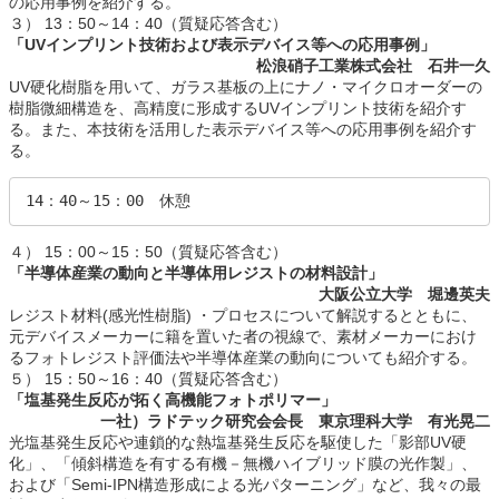
の応用事例を紹介する。
３） 13：50～14：40（質疑応答含む）
「UVインプリント技術および表示デバイス等への応用事例」
松浪硝子工業株式会社 石井一久
UV硬化樹脂を用いて、ガラス基板の上にナノ・マイクロオーダーの
樹脂微細構造を、高精度に形成するUVインプリント技術を紹介す
る。また、本技術を活用した表示デバイス等への応用事例を紹介す
る。
14：40～15：00　休憩
４） 15：00～15：50（質疑応答含む）
「半導体産業の動向と半導体用レジストの材料設計」
大阪公立大学 堀邊英夫
レジスト材料(感光性樹脂) ・プロセスについて解説するとともに、
元デバイスメーカーに籍を置いた者の視線で、素材メーカーにおけ
るフォトレジスト評価法や半導体産業の動向についても紹介する。
５） 15：50～16：40（質疑応答含む）
「塩基発生反応が拓く高機能フォトポリマー」
一社）ラドテック研究会会長
東京理科大学 有光晃二
光塩基発生反応や連鎖的な熱塩基発生反応を駆使した「影部UV硬
化」、「傾斜構造を有する有機－無機ハイブリッド膜の光作製」、
および「Semi-IPN構造形成による光パターニング」など、我々の最