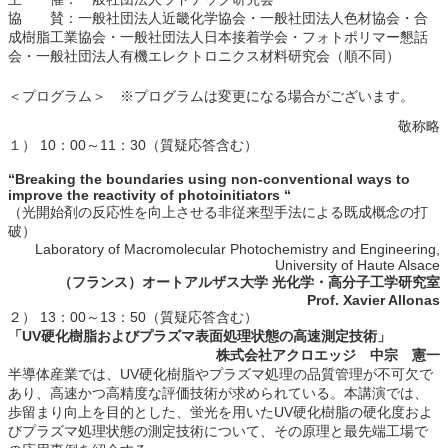
協 賛：一般社団法人近畿化学協会・一般社団法人色材協会・合
成樹脂工業協会・一般社団法人日本接着学会・フォトポリマー懇話
会・一般社団法人有機エレクトロニクス材料研究会（順不同）
＜プログラム＞ ※プログラムは変更になる場合がございます。
敬称略
１） 10：00～11：30（質疑応答含む）
“Breaking the boundaries using non-conventional ways to
improve the reactivity of photoinitiators “
（光開始剤の反応性を向上させる非従来型手法による既成概念の打
破）
Laboratory of Macromolecular Photochemistry and Engineering,
University of Haute Alsace
（フランス）オートアルザス大学 光化学・高分子工学研究
室
Prof. Xavier Allonas
２） 13：00～13：50（質疑応答含む）
「UV硬化樹脂およびプラズマ表面処理状態の高速測定技術」
株式会社アクロエッジ 中宗 憲一
半導体産業では、UV硬化樹脂やプラズマ処理の品質管理が不可欠で
あり、高速かつ高精度な評価技術が求められている。本講演では、
歩留まり向上を目的とした、蛍光を用いたUV硬化樹脂の硬化度およ
びプラズマ処理状態の測定技術について、その原理と最先端工場で