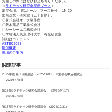
お越しの際にはぜひお立ち寄りください。
＜
ラドテック研究会展示ブース
＞
出展会場; 東1ホール ブース番号; 1N-20
出展企業・研究室（五十音順）;
〇株式会社オーク製作所
〇阪本薬品工業株式会社
〇シーシーエス株式会社
〇学校法人東京理科大学 有光研究室
詳細はコチラ＞＞
ASTEC2023
開催概要
来場のご案内
関連記事
2025年度 第１回勉強会（2025/06/13）※勉強会申込者限定
2025年4月8日
第189回ラドテック研究会講演会 （2025/04/17）
2025年2月20日
第187回ラドテック研究会講演会 (2024/10/31)